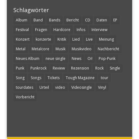
Schlagwörter
Album
Band
Bands
Bericht
CD
Daten
EP
Festival
Fragen
Hardcore
Infos
Interview
Konzert
konzerte
Kritik
Lied
Live
Meinung
Metal
Metalcore
Musik
Musikvideo
Nachbericht
Neues Album
neue single
News
Oi!
Pop-Punk
Punk
Punkrock
Review
Rezension
Rock
Single
Song
Songs
Tickets
Tough Magazine
tour
tourdates
Urteil
video
Videosingle
Vinyl
Vorbericht