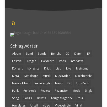
Schlagwörter
Album
Band
Bands
Bericht
CD
Daten
EP
Festival
Fragen
Hardcore
Infos
Interview
Konzert
konzerte
Kritik
Lied
Live
Meinung
Metal
Metalcore
Musik
Musikvideo
Nachbericht
Neues Album
neue single
News
Oi!
Pop-Punk
Punk
Punkrock
Review
Rezension
Rock
Single
Song
Songs
Tickets
Tough Magazine
tour
tourdates
Urteil
video
Videosingle
Vinyl