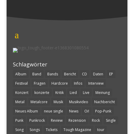
Schlagwörter
Album
Band
Bands
Bericht
CD
Daten
EP
Festival
Fragen
Hardcore
Infos
Interview
Konzert
konzerte
Kritik
Lied
Live
Meinung
Metal
Metalcore
Musik
Musikvideo
Nachbericht
Neues Album
neue single
News
Oi!
Pop-Punk
Punk
Punkrock
Review
Rezension
Rock
Single
Song
Songs
Tickets
Tough Magazine
tour