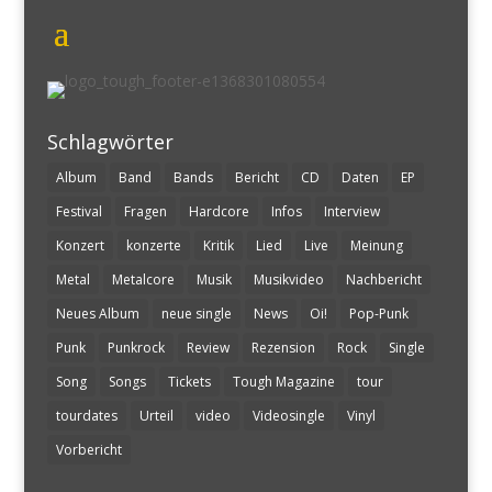
Schlagwörter
Album
Band
Bands
Bericht
CD
Daten
EP
Festival
Fragen
Hardcore
Infos
Interview
Konzert
konzerte
Kritik
Lied
Live
Meinung
Metal
Metalcore
Musik
Musikvideo
Nachbericht
Neues Album
neue single
News
Oi!
Pop-Punk
Punk
Punkrock
Review
Rezension
Rock
Single
Song
Songs
Tickets
Tough Magazine
tour
tourdates
Urteil
video
Videosingle
Vinyl
Vorbericht