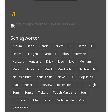
Schlagwörter
Album
Band
Bands
Bericht
CD
Daten
EP
Festival
Fragen
Hardcore
Infos
Interview
Konzert
konzerte
Kritik
Lied
Live
Meinung
Metal
Metalcore
Musik
Musikvideo
Nachbericht
Neues Album
neue single
News
Oi!
Pop-Punk
Punk
Punkrock
Review
Rezension
Rock
Single
Song
Songs
Tickets
Tough Magazine
tour
tourdates
Urteil
video
Videosingle
Vinyl
Vorbericht