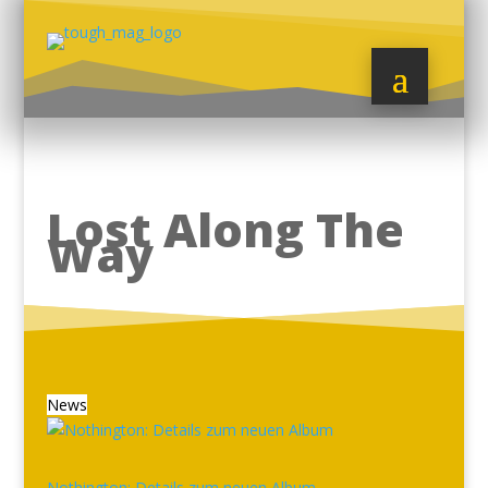
Lost Along The
Way
News
Nothington: Details zum neuen Album