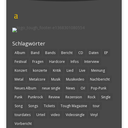
Schlagwörter
Album
Band
Bands
Bericht
CD
Daten
EP
Festival
Fragen
Hardcore
Infos
Interview
Konzert
konzerte
Kritik
Lied
Live
Meinung
Metal
Metalcore
Musik
Musikvideo
Nachbericht
Neues Album
neue single
News
Oi!
Pop-Punk
Punk
Punkrock
Review
Rezension
Rock
Single
Song
Songs
Tickets
Tough Magazine
tour
tourdates
Urteil
video
Videosingle
Vinyl
Vorbericht