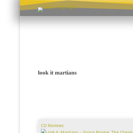
look it martians
CD Reviews
Look It, Martians – Space Boogie, The Cheap P
The great cover conspiracy
Look It, Martians – Space Boogie, The Che
Pops & The great cover conspiracy
Houston, wir haben kein Problem! Jedenfalls nich