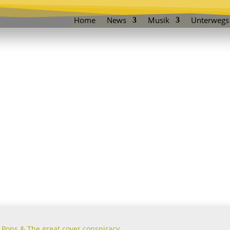
Home
News
Musik
Unterwegs
ops &
ap
t mit