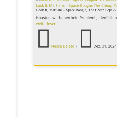
der Band aus Mannheim, die sich gerade auf d
macht, nicht nur den Mars, sondern auch die...
weiterlesen


Nessa Deleto
|
Dez. 31, 2024
|

0