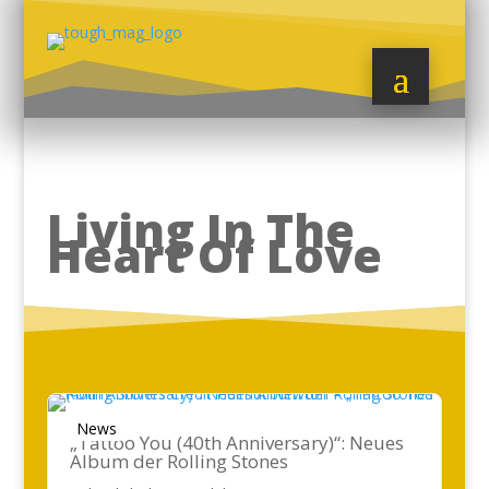
Living In The
Heart Of Love
News
„Tattoo You (40th Anniversary)“: Neues
Album der Rolling Stones