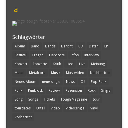
Schlagwörter
Album
Band
Bands
Bericht
CD
Daten
EP
Festival
Fragen
Hardcore
Infos
Interview
Konzert
konzerte
Kritik
Lied
Live
Meinung
Metal
Metalcore
Musik
Musikvideo
Nachbericht
Neues Album
neue single
News
Oi!
Pop-Punk
Punk
Punkrock
Review
Rezension
Rock
Single
Song
Songs
Tickets
Tough Magazine
tour
tourdates
Urteil
video
Videosingle
Vinyl
Vorbericht