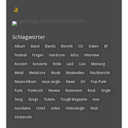
Schlagwörter
Album
Band
Bands
Bericht
CD
Daten
EP
Festival
Fragen
Hardcore
Infos
Interview
Konzert
konzerte
Kritik
Lied
Live
Meinung
Metal
Metalcore
Musik
Musikvideo
Nachbericht
Neues Album
neue single
News
Oi!
Pop-Punk
Punk
Punkrock
Review
Rezension
Rock
Single
Song
Songs
Tickets
Tough Magazine
tour
tourdates
Urteil
video
Videosingle
Vinyl
Vorbericht