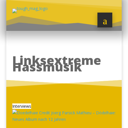
Linksextreme
Hassmusik
Interviews