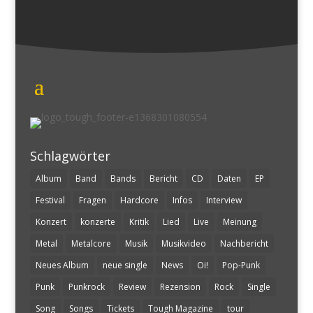
Schlagwörter
Album
Band
Bands
Bericht
CD
Daten
EP
Festival
Fragen
Hardcore
Infos
Interview
Konzert
konzerte
Kritik
Lied
Live
Meinung
Metal
Metalcore
Musik
Musikvideo
Nachbericht
Neues Album
neue single
News
Oi!
Pop-Punk
Punk
Punkrock
Review
Rezension
Rock
Single
Song
Songs
Tickets
Tough Magazine
tour