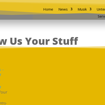
Home
News
Musik
Unte
Serv
w Us Your Stuff
f
Your
ntry-