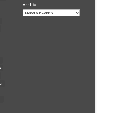
Archiv
Archiv
k
n
ur
t