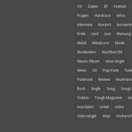
CD
Daten
EP
Festival
Fragen
Hardcore
Infos
Interview
Konzert
konzerte
Kritik
Lied
Live
Meinung
Metal
Metalcore
Musik
Musikvideo
Nachbericht
Neues Album
neue single
News
Oi!
Pop-Punk
Pun
Punkrock
Review
Rezensio
Rock
Single
Song
Songs
Tickets
Tough Magazine
to
tourdates
Urteil
video
Videosingle
Vinyl
Vorberich