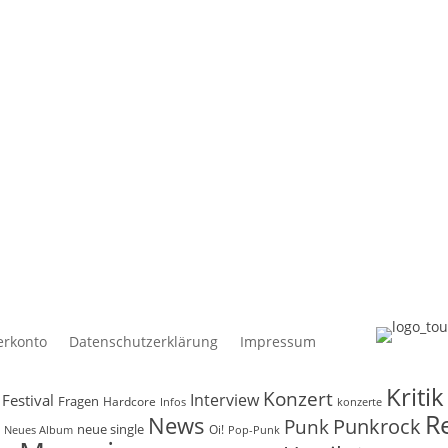
 was du suchst...
Schlagwörter
Album
Band
Bands