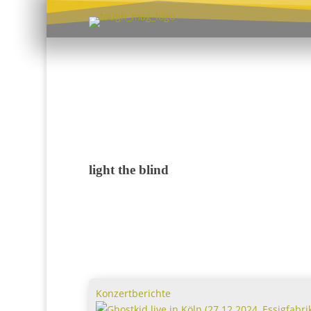
light the blind
Konzertberichte
Ghostkid live in Köln (27.12.2024, Essigfabrik)
Ghostkid live in Köln (27.12.2024, Essigfab
Die Geschenke waren längst ausgepackt, der
Weihnachtsbaum schon im Begriff zu vertrockne
die Katerstimmung der Feiertage lag in der Luft – 