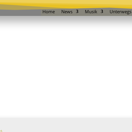
Home
News
Musik
Unterwegs
rik)
n und
sei...