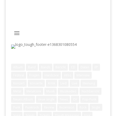
Schlagwörter
Album
Band
Bands
Bericht
CD
Daten
EP
Festival
Fragen
Hardcore
Infos
Interview
Konzert
konzerte
Kritik
Lied
Live
Meinung
Metal
Metalcore
Musik
Musikvideo
Nachbericht
Neues Album
neue single
News
Oi!
Pop-Punk
Punk
Punkrock
Review
Rezension
Rock
Single
Song
Songs
Tickets
Tough Magazine
tour