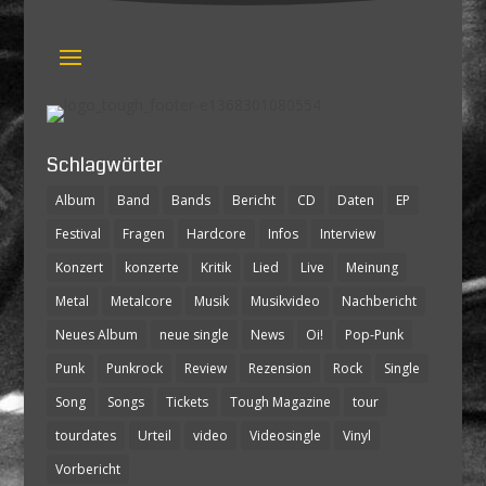
Schlagwörter
Album
Band
Bands
Bericht
CD
Daten
EP
Festival
Fragen
Hardcore
Infos
Interview
Konzert
konzerte
Kritik
Lied
Live
Meinung
Metal
Metalcore
Musik
Musikvideo
Nachbericht
Neues Album
neue single
News
Oi!
Pop-Punk
Punk
Punkrock
Review
Rezension
Rock
Single
Song
Songs
Tickets
Tough Magazine
tour
tourdates
Urteil
video
Videosingle
Vinyl
Vorbericht