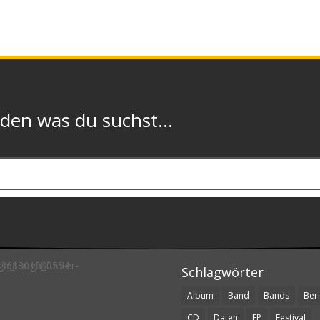
n was du suchst...
Schlagwörter
Album
Band
Bands
Beri
CD
Daten
EP
Festival