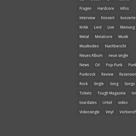
Fragen
Hardcore
Infos
Interview
Konzert
konzerte
Kritik
Lied
Live
Meinung
Metal
Metalcore
Musik
Musikvideo
Nachbericht
Neues Album
neue single
News
Oi!
Pop-Punk
Pun
Punkrock
Review
Rezensio
Rock
Single
Song
Songs
Tickets
Tough Magazine
to
tourdates
Urteil
video
Videosingle
Vinyl
Vorberich