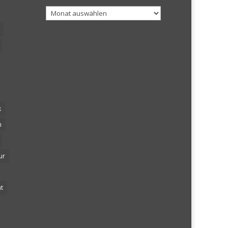
Archiv
k
n
ur
t