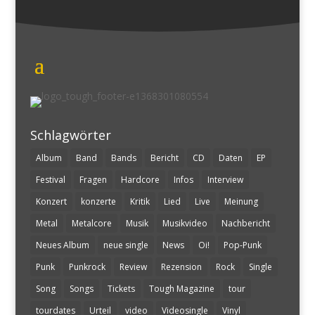
Schlagwörter
Album
Band
Bands
Bericht
CD
Daten
EP
Festival
Fragen
Hardcore
Infos
Interview
Konzert
konzerte
Kritik
Lied
Live
Meinung
Metal
Metalcore
Musik
Musikvideo
Nachbericht
Neues Album
neue single
News
Oi!
Pop-Punk
Punk
Punkrock
Review
Rezension
Rock
Single
Song
Songs
Tickets
Tough Magazine
tour
tourdates
Urteil
video
Videosingle
Vinyl