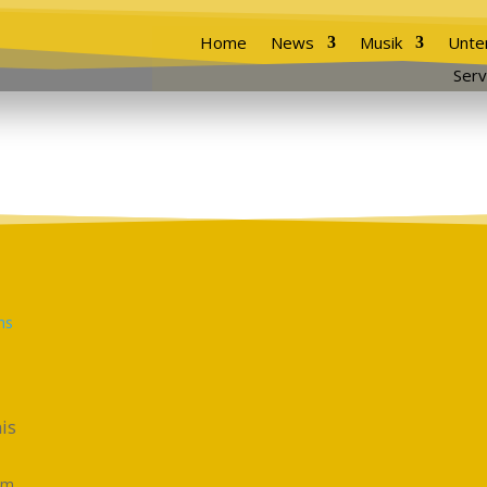
Home
News
Musik
Unte
Serv
is
em