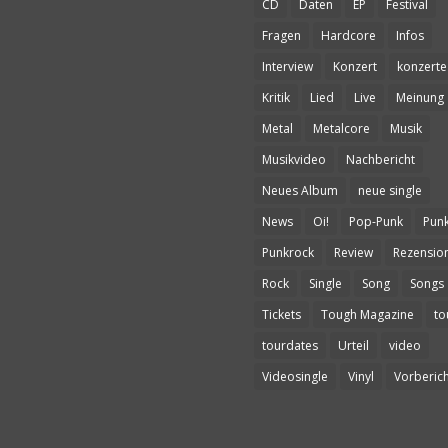
CD
Daten
EP
Festival
Fragen
Hardcore
Infos
Interview
Konzert
konzerte
Kritik
Lied
Live
Meinung
Metal
Metalcore
Musik
Musikvideo
Nachbericht
Neues Album
neue single
News
Oi!
Pop-Punk
Pun
Punkrock
Review
Rezensio
Rock
Single
Song
Songs
Tickets
Tough Magazine
to
tourdates
Urteil
video
Videosingle
Vinyl
Vorberich