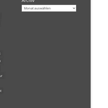
Archiv
Archiv
k
n
ur
t