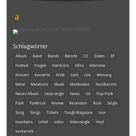
Schlagwörter
Album
Band
Bands
Bericht
CD
Daten
EP
Festival
Fragen
Hardcore
Infos
Interview
Konzert
konzerte
Kritik
Lied
Live
Meinung
Metal
Metalcore
Musik
Musikvideo
Nachbericht
Neues Album
neue single
News
Oi!
Pop-Punk
Punk
Punkrock
Review
Rezension
Rock
Single
Song
Songs
Tickets
Tough Magazine
tour
tourdates
Urteil
video
Videosingle
Vinyl
Vorbericht