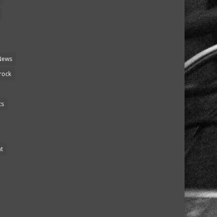
News
rock
ts
t