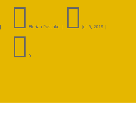


|
Florian Puschke
|
Juli 5, 2018
|

0