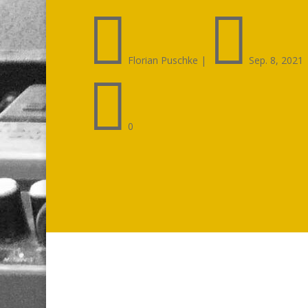


Florian Puschke
|
Sep. 8, 2021

0