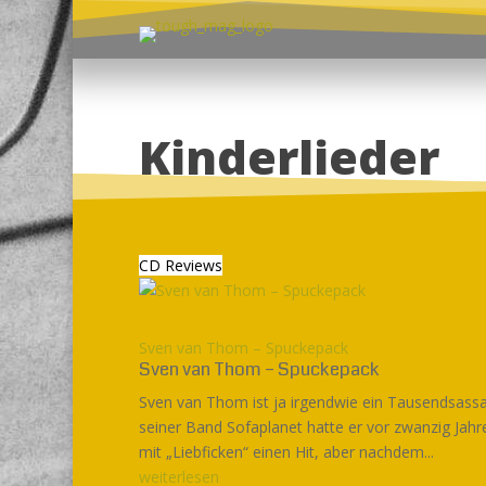
Kinderlieder
CD Reviews
Sven van Thom – Spuckepack
Sven van Thom – Spuckepack
Sven van Thom ist ja irgendwie ein Tausendsassa
seiner Band Sofaplanet hatte er vor zwanzig Jahr
mit „Liebficken“ einen Hit, aber nachdem...
weiterlesen