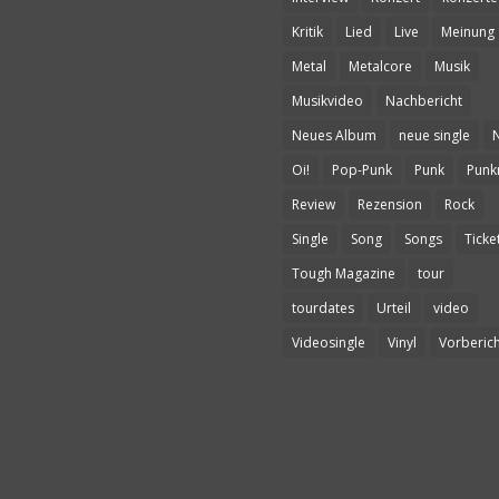
Kritik
Lied
Live
Meinung
Metal
Metalcore
Musik
Musikvideo
Nachbericht
Neues Album
neue single
Oi!
Pop-Punk
Punk
Punk
Review
Rezension
Rock
Single
Song
Songs
Ticke
Tough Magazine
tour
tourdates
Urteil
video
Videosingle
Vinyl
Vorberich