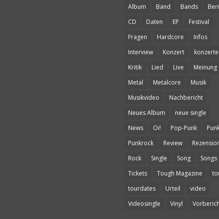
Album
Band
Bands
Beri
CD
Daten
EP
Festival
Fragen
Hardcore
Infos
Interview
Konzert
konzerte
Kritik
Lied
Live
Meinung
Metal
Metalcore
Musik
Musikvideo
Nachbericht
Neues Album
neue single
News
Oi!
Pop-Punk
Pun
Punkrock
Review
Rezensio
Rock
Single
Song
Songs
Tickets
Tough Magazine
to
tourdates
Urteil
video
Videosingle
Vinyl
Vorberich