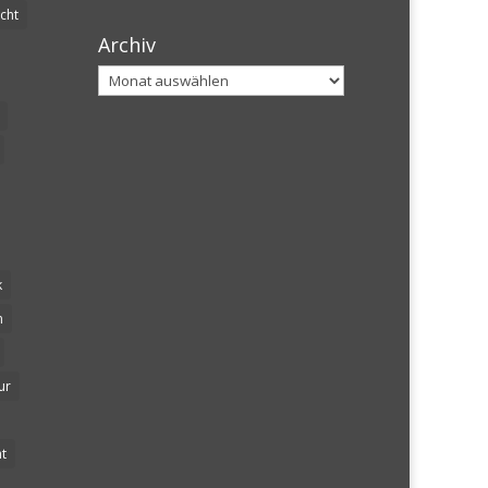
cht
Archiv
Archiv
k
n
ur
t