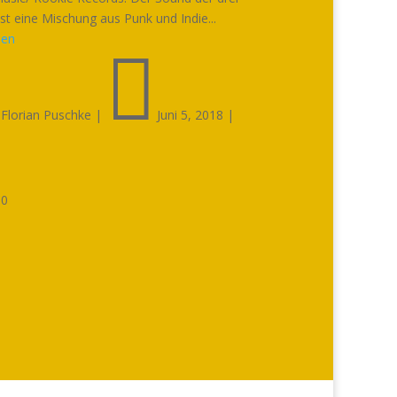
ist eine Mischung aus Punk und Indie...
sen


Florian Puschke
|
Juni 5, 2018
|

0