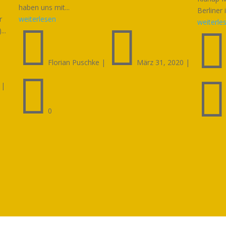
haben uns mit...
Berliner 
r
weiterlesen
weiterle


..
Florian Puschke
|
März 31, 2020
|

|
0