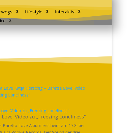
rwegs
Lifestyle
Interaktiv
ice
Love: Video zu „Freezing Loneliness“
 Love: Video zu „Freezing Loneliness“
 Baretta Love Album erscheint am 17.8. bei
usic/ Rookie Records. Der Sound der drei