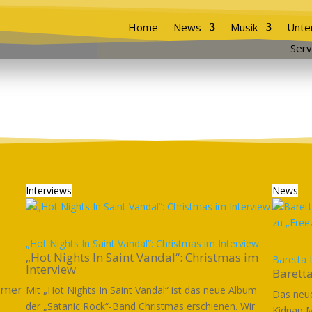
Home
News
Musik
Unte
Serv
Interviews
News
„Hot Nights In Saint Vandal“: Christmas im Interview
„Hot Nights In Saint Vandal“: Christmas im
Baretta 
Interview
Baretta
imer
Mit „Hot Nights In Saint Vandal“ ist das neue Album
Das neue
der „Satanic Rock“-Band Christmas erschienen. Wir
Kidnap M