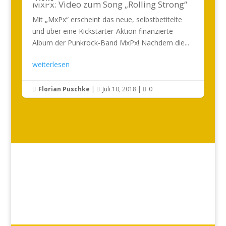
MxPx: Video zum Song „Rolling Strong“
Mit „MxPx“ erscheint das neue, selbstbetitelte
und über eine Kickstarter-Aktion finanzierte
Album der Punkrock-Band MxPx! Nachdem die...
weiterlesen
Florian Puschke
|
Juli 10, 2018
|
0


