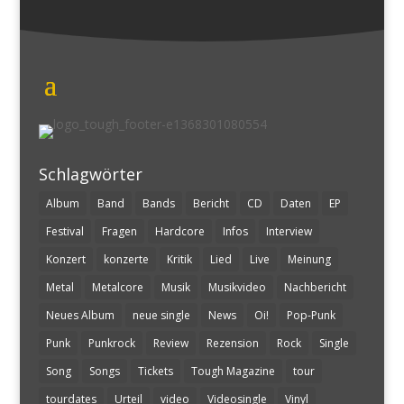
Schlagwörter
Album
Band
Bands
Bericht
CD
Daten
EP
Festival
Fragen
Hardcore
Infos
Interview
Konzert
konzerte
Kritik
Lied
Live
Meinung
Metal
Metalcore
Musik
Musikvideo
Nachbericht
Neues Album
neue single
News
Oi!
Pop-Punk
Punk
Punkrock
Review
Rezension
Rock
Single
Song
Songs
Tickets
Tough Magazine
tour
tourdates
Urteil
video
Videosingle
Vinyl