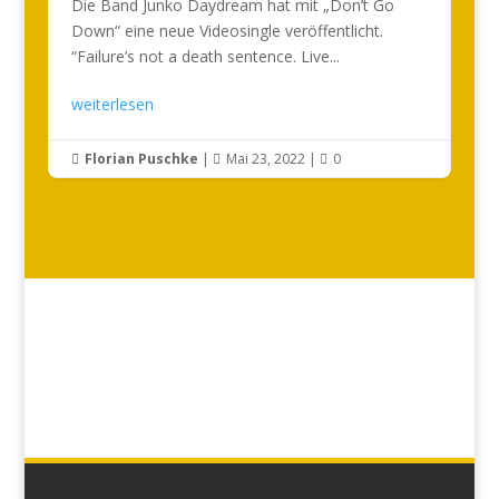
Die Band Junko Daydream hat mit „Don’t Go
Down“ eine neue Videosingle veröffentlicht.
“Failure’s not a death sentence. Live...
weiterlesen
Florian Puschke
|
Mai 23, 2022
|
0


