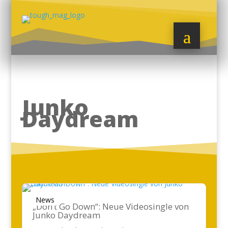
Junko
Daydream
News
„Don’t Go Down“: Neue Videosingle von
Junko Daydream