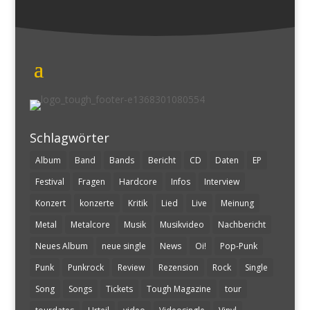
Schlagwörter
Album
Band
Bands
Bericht
CD
Daten
EP
Festival
Fragen
Hardcore
Infos
Interview
Konzert
konzerte
Kritik
Lied
Live
Meinung
Metal
Metalcore
Musik
Musikvideo
Nachbericht
Neues Album
neue single
News
Oi!
Pop-Punk
Punk
Punkrock
Review
Rezension
Rock
Single
Song
Songs
Tickets
Tough Magazine
tour