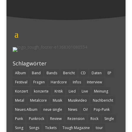
Schlagwörter
Album
Band
Bands
Bericht
CD
Daten
EP
Festival
Fragen
Hardcore
Infos
Interview
Konzert
konzerte
Kritik
Lied
Live
Meinung
Metal
Metalcore
Musik
Musikvideo
Nachbericht
Neues Album
neue single
News
Oi!
Pop-Punk
Punk
Punkrock
Review
Rezension
Rock
Single
Song
Songs
Tickets
Tough Magazine
tour