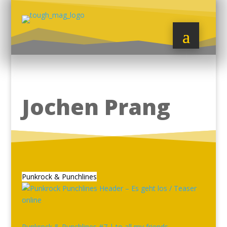
Jochen Prang
Punkrock & Punchlines
Punkrock & Punchlines #7 | to all my friends