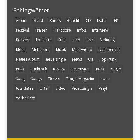
Schlagwörter
Album
Band
Bands
Bericht
CD
Daten
EP
Festival
Fragen
Hardcore
Infos
Interview
Konzert
konzerte
Kritik
Lied
Live
Meinung
Metal
Metalcore
Musik
Musikvideo
Nachbericht
Neues Album
neue single
News
Oi!
Pop-Punk
Punk
Punkrock
Review
Rezension
Rock
Single
Song
Songs
Tickets
Tough Magazine
tour
tourdates
Urteil
video
Videosingle
Vinyl
Vorbericht