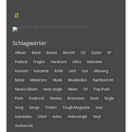
Schlagwörter
Album
Band
Bands
Bericht
CD
Daten
EP
Festival
Fragen
Hardcore
Infos
Interview
Konzert
konzerte
Kritik
Lied
Live
Meinung
Metal
Metalcore
Musik
Musikvideo
Nachbericht
Neues Album
neue single
News
Oi!
Pop-Punk
Punk
Punkrock
Review
Rezension
Rock
Single
Song
Songs
Tickets
Tough Magazine
tour
tourdates
Urteil
video
Videosingle
Vinyl
Vorbericht