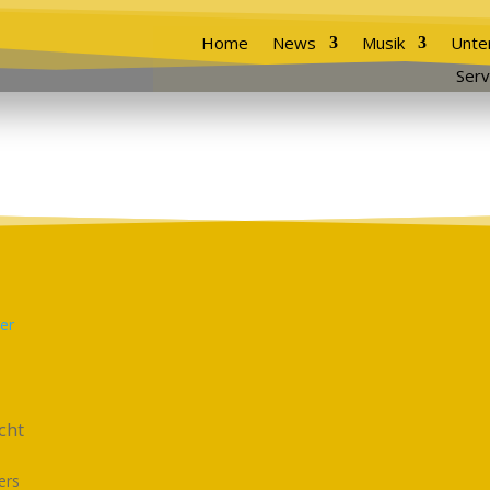
Home
News
Musik
Unte
Serv
cht
lers