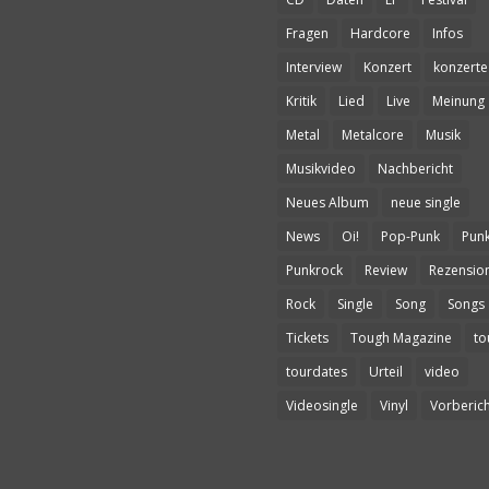
Fragen
Hardcore
Infos
Interview
Konzert
konzerte
Kritik
Lied
Live
Meinung
Metal
Metalcore
Musik
Musikvideo
Nachbericht
Neues Album
neue single
News
Oi!
Pop-Punk
Pun
Punkrock
Review
Rezensio
Rock
Single
Song
Songs
Tickets
Tough Magazine
to
tourdates
Urteil
video
Videosingle
Vinyl
Vorberich