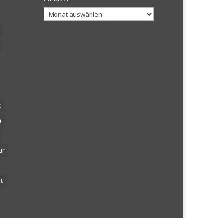
Archiv
k
n
ur
t