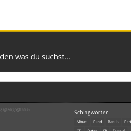
n was du suchst...
Schlagwörter
Album
Band
Bands
Beri
CD
Daten
EP
Festival