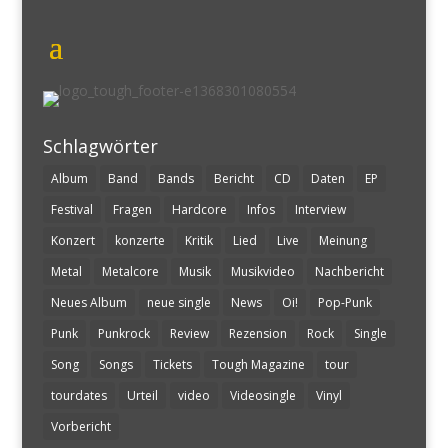
Schlagwörter
Album
Band
Bands
Bericht
CD
Daten
EP
Festival
Fragen
Hardcore
Infos
Interview
Konzert
konzerte
Kritik
Lied
Live
Meinung
Metal
Metalcore
Musik
Musikvideo
Nachbericht
Neues Album
neue single
News
Oi!
Pop-Punk
Punk
Punkrock
Review
Rezension
Rock
Single
Song
Songs
Tickets
Tough Magazine
tour
tourdates
Urteil
video
Videosingle
Vinyl
Vorbericht