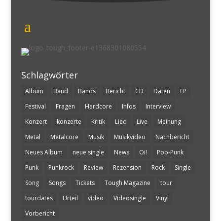
Schlagwörter
Album
Band
Bands
Bericht
CD
Daten
EP
Festival
Fragen
Hardcore
Infos
Interview
Konzert
konzerte
Kritik
Lied
Live
Meinung
Metal
Metalcore
Musik
Musikvideo
Nachbericht
Neues Album
neue single
News
Oi!
Pop-Punk
Punk
Punkrock
Review
Rezension
Rock
Single
Song
Songs
Tickets
Tough Magazine
tour
tourdates
Urteil
video
Videosingle
Vinyl
Vorbericht