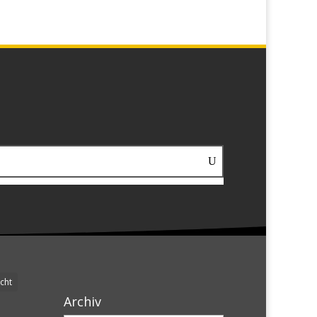
cht
Archiv