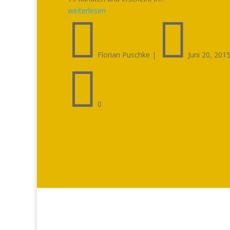
weiterlesen


Florian Puschke
|
Juni 20, 201

0