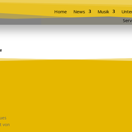
Home
News
Musik
Unte
Serv
r
eues
it von