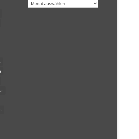
Archiv
k
n
ur
t