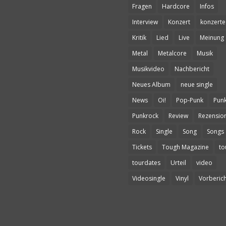
Fragen
Hardcore
Infos
Interview
Konzert
konzerte
Kritik
Lied
Live
Meinung
Metal
Metalcore
Musik
Musikvideo
Nachbericht
Neues Album
neue single
News
Oi!
Pop-Punk
Pun
Punkrock
Review
Rezensio
Rock
Single
Song
Songs
Tickets
Tough Magazine
to
tourdates
Urteil
video
Videosingle
Vinyl
Vorberich