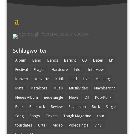
Schlagwörter
Album
Band
Bands
Bericht
CD
Daten
EP
Festival
Fragen
Hardcore
Infos
Interview
Konzert
konzerte
Kritik
Lied
Live
Meinung
Metal
Metalcore
Musik
Musikvideo
Nachbericht
Neues Album
neue single
News
Oi!
Pop-Punk
Punk
Punkrock
Review
Rezension
Rock
Single
Song
Songs
Tickets
Tough Magazine
tour
tourdates
Urteil
video
Videosingle
Vinyl