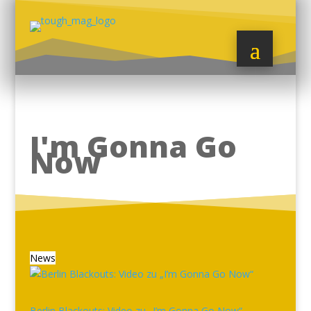
I'm Gonna Go
Now
News
Berlin Blackouts: Video zu „I’m Gonna Go Now“