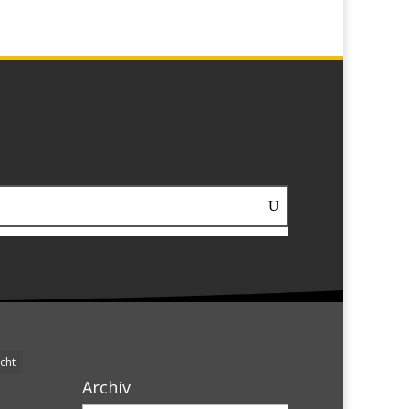
cht
Archiv