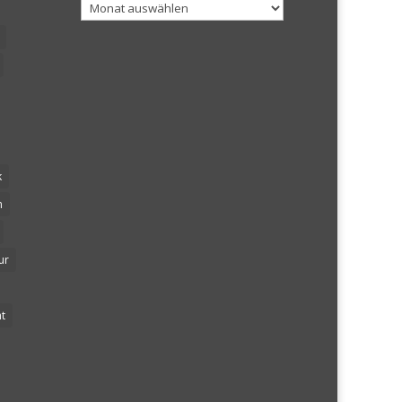
Archiv
k
n
ur
t