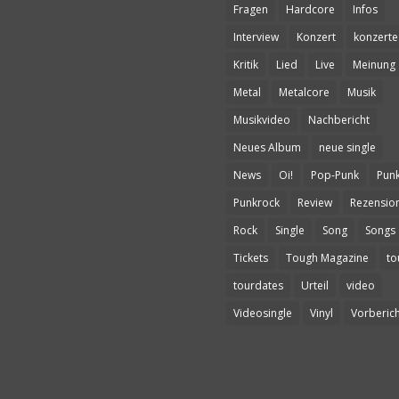
Fragen
Hardcore
Infos
Interview
Konzert
konzerte
Kritik
Lied
Live
Meinung
Metal
Metalcore
Musik
Musikvideo
Nachbericht
Neues Album
neue single
News
Oi!
Pop-Punk
Pun
Punkrock
Review
Rezensio
Rock
Single
Song
Songs
Tickets
Tough Magazine
to
tourdates
Urteil
video
Videosingle
Vinyl
Vorberich