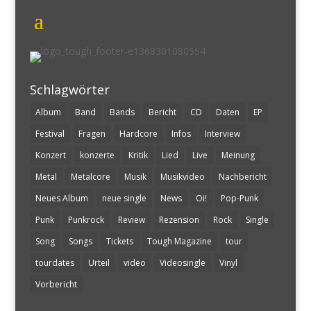
Schlagwörter
Album
Band
Bands
Bericht
CD
Daten
EP
Festival
Fragen
Hardcore
Infos
Interview
Konzert
konzerte
Kritik
Lied
Live
Meinung
Metal
Metalcore
Musik
Musikvideo
Nachbericht
Neues Album
neue single
News
Oi!
Pop-Punk
Punk
Punkrock
Review
Rezension
Rock
Single
Song
Songs
Tickets
Tough Magazine
tour
tourdates
Urteil
video
Videosingle
Vinyl
Vorbericht