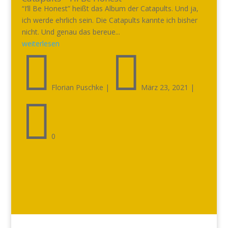
“I’ll Be Honest” heißt das Album der Catapults. Und ja,
ich werde ehrlich sein. Die Catapults kannte ich bisher
nicht. Und genau das bereue...
weiterlesen


Florian Puschke
|
März 23, 2021
|

0