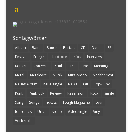
Schlagwörter
Album
Band
Bands
Bericht
CD
Daten
EP
Festival
Fragen
Hardcore
Infos
Interview
Konzert
konzerte
Kritik
Lied
Live
Meinung
Metal
Metalcore
Musik
Musikvideo
Nachbericht
Neues Album
neue single
News
Oi!
Pop-Punk
Punk
Punkrock
Review
Rezension
Rock
Single
Song
Songs
Tickets
Tough Magazine
tour
tourdates
Urteil
video
Videosingle
Vinyl
Vorbericht