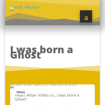
I was born a
Ghost
News
Heart Attax: Video zu „I was born a
Ghost“