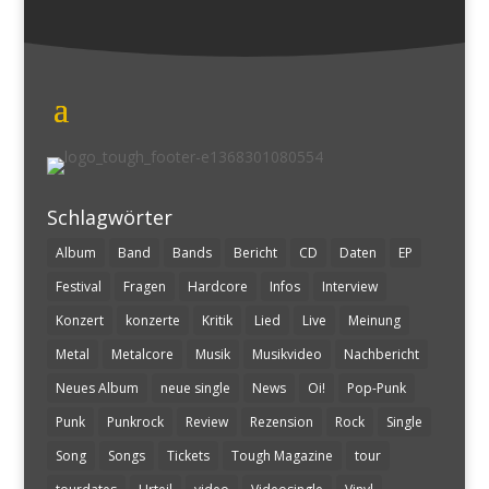
Schlagwörter
Album
Band
Bands
Bericht
CD
Daten
EP
Festival
Fragen
Hardcore
Infos
Interview
Konzert
konzerte
Kritik
Lied
Live
Meinung
Metal
Metalcore
Musik
Musikvideo
Nachbericht
Neues Album
neue single
News
Oi!
Pop-Punk
Punk
Punkrock
Review
Rezension
Rock
Single
Song
Songs
Tickets
Tough Magazine
tour