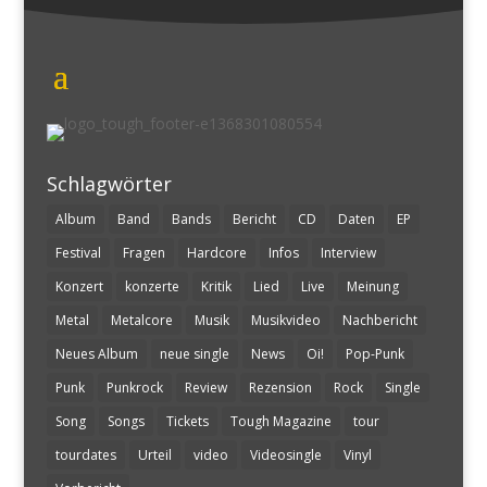
Schlagwörter
Album
Band
Bands
Bericht
CD
Daten
EP
Festival
Fragen
Hardcore
Infos
Interview
Konzert
konzerte
Kritik
Lied
Live
Meinung
Metal
Metalcore
Musik
Musikvideo
Nachbericht
Neues Album
neue single
News
Oi!
Pop-Punk
Punk
Punkrock
Review
Rezension
Rock
Single
Song
Songs
Tickets
Tough Magazine
tour
tourdates
Urteil
video
Videosingle
Vinyl