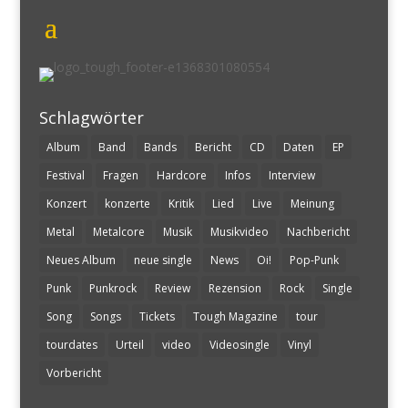
Schlagwörter
Album
Band
Bands
Bericht
CD
Daten
EP
Festival
Fragen
Hardcore
Infos
Interview
Konzert
konzerte
Kritik
Lied
Live
Meinung
Metal
Metalcore
Musik
Musikvideo
Nachbericht
Neues Album
neue single
News
Oi!
Pop-Punk
Punk
Punkrock
Review
Rezension
Rock
Single
Song
Songs
Tickets
Tough Magazine
tour
tourdates
Urteil
video
Videosingle
Vinyl
Vorbericht