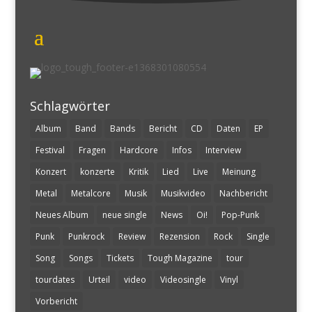
Schlagwörter
Album
Band
Bands
Bericht
CD
Daten
EP
Festival
Fragen
Hardcore
Infos
Interview
Konzert
konzerte
Kritik
Lied
Live
Meinung
Metal
Metalcore
Musik
Musikvideo
Nachbericht
Neues Album
neue single
News
Oi!
Pop-Punk
Punk
Punkrock
Review
Rezension
Rock
Single
Song
Songs
Tickets
Tough Magazine
tour
tourdates
Urteil
video
Videosingle
Vinyl
Vorbericht