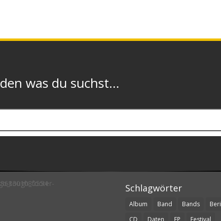
n was du suchst...
Schlagwörter
Album
Band
Bands
Beri
CD
Daten
EP
Festival