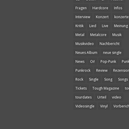
Fragen
Hardcore
Infos
Interview
Konzert
konzerte
Kritik
Lied
Live
Meinung
Metal
Metalcore
Musik
Musikvideo
Nachbericht
Neues Album
neue single
News
Oi!
Pop-Punk
Pun
Punkrock
Review
Rezensio
Rock
Single
Song
Songs
Tickets
Tough Magazine
to
tourdates
Urteil
video
Videosingle
Vinyl
Vorberich