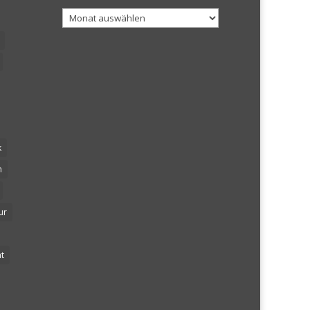
Archiv
k
n
ur
t