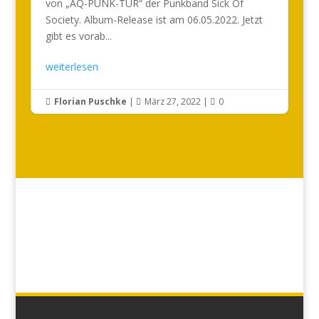
von „AQ-PUNK-TUR“ der Punkband Sick Of
Society. Album-Release ist am 06.05.2022. Jetzt
gibt es vorab...
weiterlesen
Florian Puschke
|
März 27, 2022
|
0


