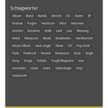
Schlagwörter
Album
Band
Bands
Bericht
CD
Daten
EP
Festival
Fragen
Hardcore
Infos
Interview
Konzert
konzerte
Kritik
Lied
Live
Meinung
Metal
Metalcore
Musik
Musikvideo
Nachbericht
Neues Album
neue single
News
Oi!
Pop-Punk
Punk
Punkrock
Review
Rezension
Rock
Single
Song
Songs
Tickets
Tough Magazine
tour
tourdates
Urteil
video
Videosingle
Vinyl
Vorbericht