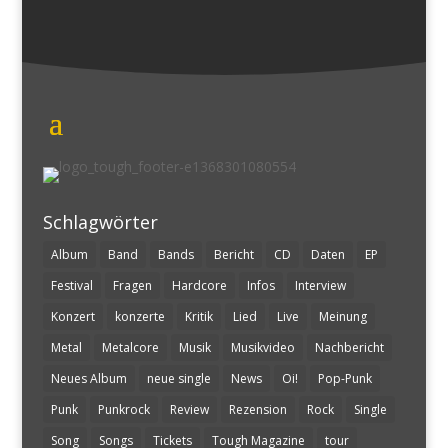
Schlagwörter
Album
Band
Bands
Bericht
CD
Daten
EP
Festival
Fragen
Hardcore
Infos
Interview
Konzert
konzerte
Kritik
Lied
Live
Meinung
Metal
Metalcore
Musik
Musikvideo
Nachbericht
Neues Album
neue single
News
Oi!
Pop-Punk
Punk
Punkrock
Review
Rezension
Rock
Single
Song
Songs
Tickets
Tough Magazine
tour