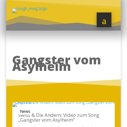
Gangster vom
Asylheim
News
Swiss & Die Andern: Video zum Song
„Gangster vom Asylheim“