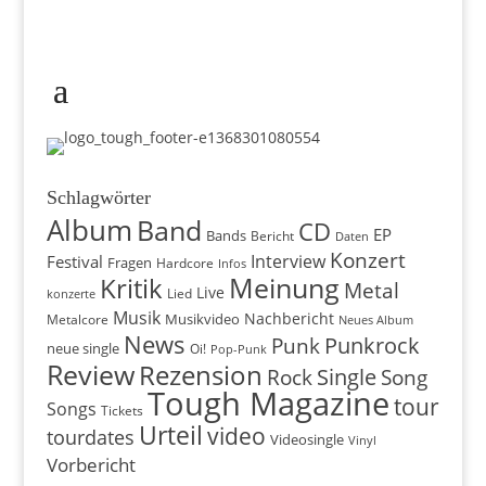
Schlagwörter
Album
Band
CD
EP
Bands
Bericht
Daten
Konzert
Interview
Festival
Fragen
Hardcore
Infos
Meinung
Kritik
Metal
Live
konzerte
Lied
Musik
Nachbericht
Musikvideo
Metalcore
Neues Album
News
Punkrock
Punk
neue single
Oi!
Pop-Punk
Review
Rezension
Rock
Single
Song
Tough Magazine
tour
Songs
Tickets
Urteil
video
tourdates
Videosingle
Vinyl
Vorbericht