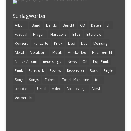
Schlagwörter
Album
Band
Bands
Bericht
CD
Daten
EP
Festival
Fragen
Hardcore
Infos
Interview
Konzert
konzerte
Kritik
Lied
Live
Meinung
Metal
Metalcore
Musik
Musikvideo
Nachbericht
Neues Album
neue single
News
Oi!
Pop-Punk
Punk
Punkrock
Review
Rezension
Rock
Single
Song
Songs
Tickets
Tough Magazine
tour
tourdates
Urteil
video
Videosingle
Vinyl
Vorbericht