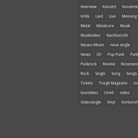
Interview
Konzert
konzerte
Kritik
Lied
Live
Meinung
Metal
Metalcore
Musik
Musikvideo
Nachbericht
Neues Album
neue single
News
Oi!
Pop-Punk
Pun
Punkrock
Review
Rezensio
Rock
Single
Song
Songs
Tickets
Tough Magazine
to
tourdates
Urteil
video
Videosingle
Vinyl
Vorberich